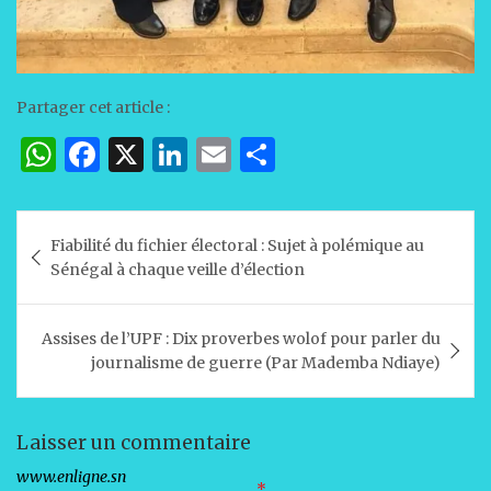
Partager cet article :
W
F
X
Li
E
P
h
a
n
m
ar
at
c
k
ai
ta
Navigation
Fiabilité du fichier électoral : Sujet à polémique au
s
e
e
l
g
de
Sénégal à chaque veille d’élection
A
b
dI
er
l’article
p
o
n
Assises de l’UPF : Dix proverbes wolof pour parler du
p
o
journalisme de guerre (Par Mademba Ndiaye)
k
Laisser un commentaire
Votre adresse e-mail ne sera pas publiée.
Les champs obligatoires sont indiqués avec
*