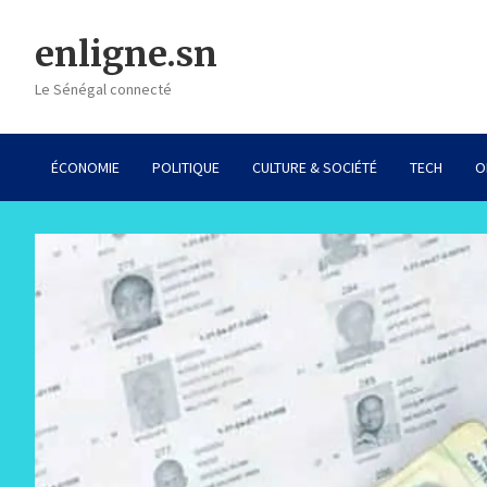
Skip
to
enligne.sn
content
Le Sénégal connecté
ÉCONOMIE
POLITIQUE
CULTURE & SOCIÉTÉ
TECH
O