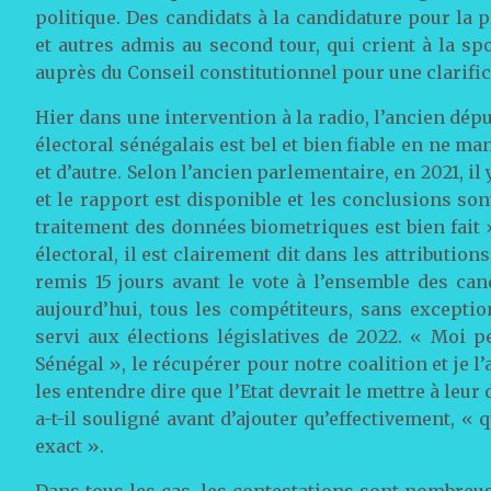
politique. Des candidats à la candidature pour la 
et autres admis au second tour, qui crient à la s
auprès du Conseil constitutionnel pour une clarifi
Hier dans une intervention à la radio, l’ancien dép
électoral sénégalais est bel et bien fiable en ne m
et d’autre. Selon l’ancien parlementaire, en 2021, il
et le rapport est disponible et les conclusions sont
traitement des données biometriques est bien fait »
électoral, il est clairement dit dans les attributions
remis 15 jours avant le vote à l’ensemble des can
aujourd’hui, tous les compétiteurs, sans exception
servi aux élections législatives de 2022. « Moi p
Sénégal », le récupérer pour notre coalition et je l’
les entendre dire que l’Etat devrait le mettre à leu
a-t-il souligné avant d’ajouter qu’effectivement, « q
exact ».
Dans tous les cas, les contestations sont nombreu