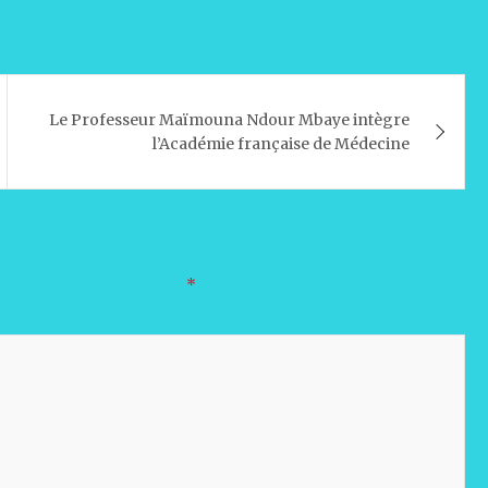
Le Professeur Maïmouna Ndour Mbaye intègre
l’Académie française de Médecine
oires sont indiqués avec
*