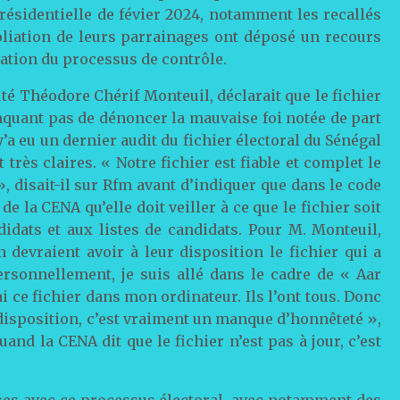
présidentielle de févier 2024, notamment les recallés
poliation de leurs parrainages ont déposé un recours
cation du processus de contrôle.
uté Théodore Chérif Monteuil, déclarait que le fichier
anquant pas de dénoncer la mauvaise foi notée de part
 y’a eu un dernier audit du fichier électoral du Sénégal
 très claires. « Notre fichier est fiable et complet le
, disait-il sur Rfm avant d’indiquer que dans le code
 de la CENA qu’elle doit veiller à ce que le fichier soit
didats et aux listes de candidats. Pour M. Monteuil,
 devraient avoir à leur disposition le fichier qui a
ersonnellement, je suis allé dans le cadre de « Aar
ai ce fichier dans mon ordinateur. Ils l’ont tous. Donc
r disposition, c’est vraiment un manque d’honnêteté »,
uand la CENA dit que le fichier n’est pas à jour, c’est
ses avec ce processus électoral, avec notamment des