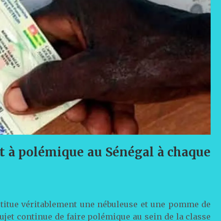
ujet à polémique au Sénégal à chaque
onstitue véritablement une nébuleuse et une pomme de
sujet continue de faire polémique au sein de la classe