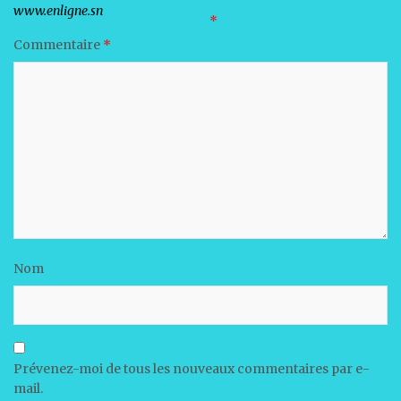
Votre adresse e-mail ne sera pas publiée.
Les champs obligatoires sont indiqués avec
*
Commentaire
*
Nom
Prévenez-moi de tous les nouveaux commentaires par e-
mail.