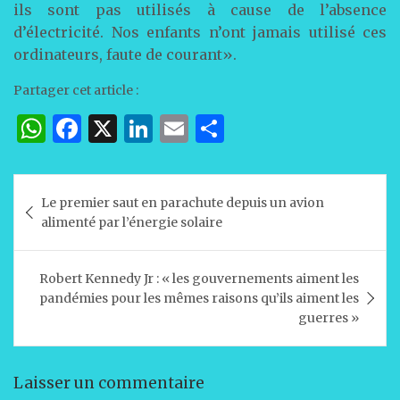
ils sont pas utilisés à cause de l’absence
d’électricité. Nos enfants n’ont jamais utilisé ces
ordinateurs, faute de courant».
Partager cet article :
W
F
X
Li
E
P
h
a
n
m
ar
at
c
k
ai
ta
Navigation
Le premier saut en parachute depuis un avion
s
e
e
l
g
de
alimenté par l’énergie solaire
A
b
dI
er
l’article
p
o
n
Robert Kennedy Jr : « les gouvernements aiment les
p
o
pandémies pour les mêmes raisons qu’ils aiment les
guerres »
k
Laisser un commentaire