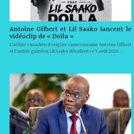
Antoine Gilbert et Lil Saako lancent le
vidéoclip de « Dolla »
L’artiste canadien d’origine camerounaise Antoine Gilbert
et l’artiste guinéen Lil Saako dévoilent ce 7 août 2026…