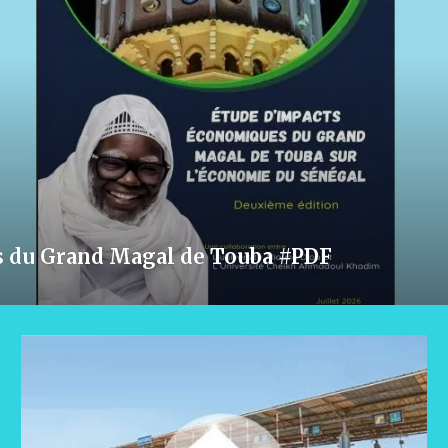
Concours général : Bassirou Dioma
S1 »