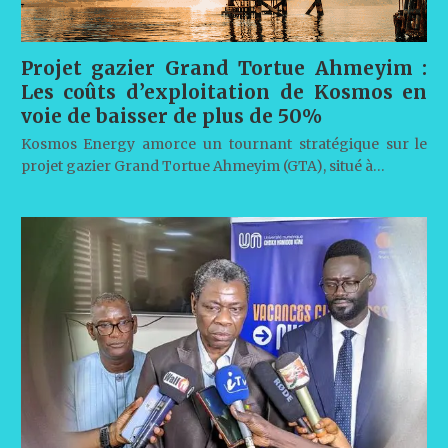
Projet gazier Grand Tortue Ahmeyim :
Les coûts d’exploitation de Kosmos en
voie de baisser de plus de 50%
Kosmos Energy amorce un tournant stratégique sur le
projet gazier Grand Tortue Ahmeyim (GTA), situé à…