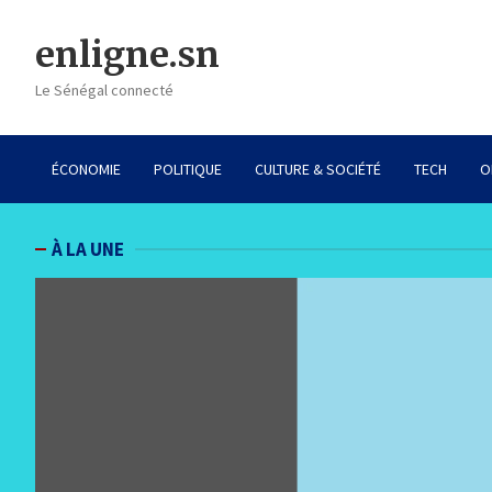
Skip
to
enligne.sn
content
Le Sénégal connecté
ÉCONOMIE
POLITIQUE
CULTURE & SOCIÉTÉ
TECH
O
À LA UNE