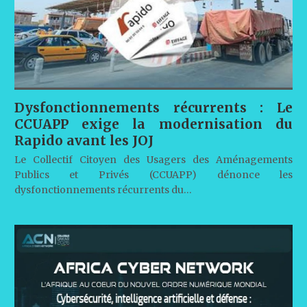
Dysfonctionnements récurrents : Le
CCUAPP exige la modernisation du
Rapido avant les JOJ
Le Collectif Citoyen des Usagers des Aménagements
Publics et Privés (CCUAPP) dénonce les
dysfonctionnements récurrents du…