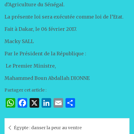
d’Agriculture du Sénégal.
La présente loi sera exécutée comme loi de l’Etat.
Fait à Dakar, le 06 février 2017.
Macky SALL
Par le Président de la République :
Le Premier Ministre,
Mahammed Boun Abdallah DIONNE
Partager cet article :
W
F
X
Li
E
P
h
a
n
m
ar
at
c
k
ai
ta
Navigation
Égypte : danser la peur au ventre
s
e
e
l
g
de