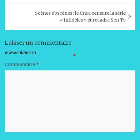
A
b
dI
er
l’article
Scènes obscènes : le Cnra censure la série
p
o
n
« Infidèles » et recadre Sen Tv
p
o
k
Laisser un commentaire
Votre adresse e-mail ne sera pas publiée.
Les champs obligatoires sont indiqués avec
*
Commentaire
*