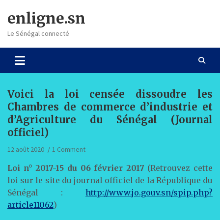
Skip
enligne.sn
to
content
Le Sénégal connecté
Voici la loi censée dissoudre les
Chambres de commerce d’industrie et
d’Agriculture du Sénégal (Journal
officiel)
12 août 2020
1 Comment
Loi n° 2017-15 du 06 février 2017
(Retrouvez cette
loi sur le site du journal officiel de la République du
Sénégal :
http://www.jo.gouv.sn/spip.php?
article11062
)