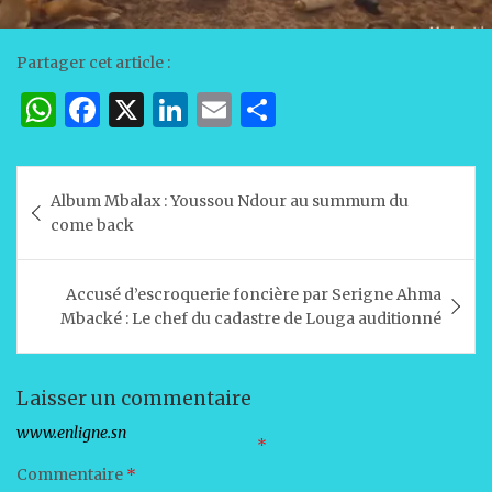
Partager cet article :
W
F
X
Li
E
P
h
a
n
m
ar
at
c
k
ai
ta
Navigation
Album Mbalax : Youssou Ndour au summum du
s
e
e
l
g
de
come back
A
b
dI
er
l’article
p
o
n
Accusé d’escroquerie foncière par Serigne Ahma
p
o
Mbacké : Le chef du cadastre de Louga auditionné
k
Laisser un commentaire
Votre adresse e-mail ne sera pas publiée.
Les champs obligatoires sont indiqués avec
*
Commentaire
*