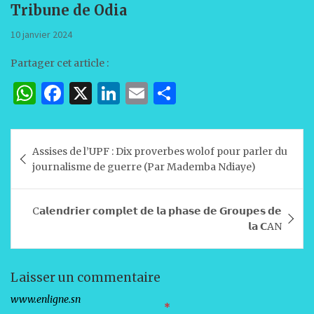
Tribune de Odia
10 janvier 2024
Partager cet article :
W
F
X
Li
E
P
h
a
n
m
ar
at
c
k
ai
ta
Navigation
Assises de l’UPF : Dix proverbes wolof pour parler du
s
e
e
l
g
de
journalisme de guerre (Par Mademba Ndiaye)
A
b
dI
er
l’article
p
o
n
C𝗮𝗹𝗲𝗻𝗱𝗿𝗶𝗲𝗿 𝗰𝗼𝗺𝗽𝗹𝗲𝘁 𝗱𝗲 𝗹𝗮 𝗽𝗵𝗮𝘀𝗲 𝗱𝗲 𝗚𝗿𝗼𝘂𝗽𝗲𝘀 𝗱𝗲
p
o
𝗹𝗮 𝗖AN
k
Laisser un commentaire
Votre adresse e-mail ne sera pas publiée.
Les champs obligatoires sont indiqués avec
*