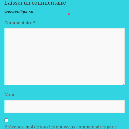
Laisser un commentaire
Votre adresse e-mail ne sera pas publiée.
Les champs obligatoires sont indiqués avec
*
Commentaire
*
Nom
Prévenez-moi de tous les nouveaux commentaires par e-