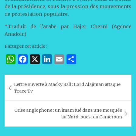
de la présidence, sous la pression des mouvements
de protestation populaire.
*Traduit de l’arabe par Hajer Cherni (Agence
Anadolu)
Partager cet article :
W
F
X
Li
E
P
h
a
n
m
ar
at
c
k
ai
ta
Navigation
Lettre ouverte à Macky Sall : Lord Alajiman attaque
s
e
e
l
g
de
Trace Tv
A
b
dI
er
l’article
p
o
n
Crise anglophone : un imam tué dans une mosquée
p
o
au Nord-ouest du Cameroun
k