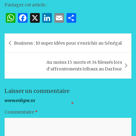
Partager cet article :
W
F
X
Li
E
P
h
a
n
m
ar
at
c
k
ai
ta
Navigation
Business : 10 super idées pour s’enrichir au Sénégal
s
e
e
l
g
de
A
b
dI
er
l’article
Au moins 15 morts et 34 blessés lors
p
o
n
d’affrontements tribaux au Darfour
p
o
k
Laisser un commentaire
Votre adresse e-mail ne sera pas publiée.
Les champs obligatoires sont indiqués avec
*
Commentaire
*