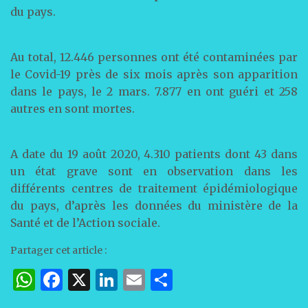
du pays.
Au total, 12.446 personnes ont été contaminées par
le Covid-19 près de six mois après son apparition
dans le pays, le 2 mars. 7.877 en ont guéri et 258
autres en sont mortes.
A date du 19 août 2020, 4.310 patients dont 43 dans
un état grave sont en observation dans les
différents centres de traitement épidémiologique
du pays, d’après les données du ministère de la
Santé et de l’Action sociale.
Partager cet article :
W
F
X
Li
E
P
h
a
n
m
ar