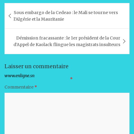
at
c
k
ai
ta
Navigation
Sous embargo de la Cedeao : le Mali se tourne vers
s
e
e
l
g
de
l’Algérie et la Mauritanie
A
b
dI
er
l’article
p
o
n
Démission fracassante : le 1er président de la Cour
p
o
d’Appel de Kaolack flingue les magistrats insulteurs
k
Laisser un commentaire
Votre adresse e-mail ne sera pas publiée.
Les champs obligatoires sont indiqués avec
*
Commentaire
*