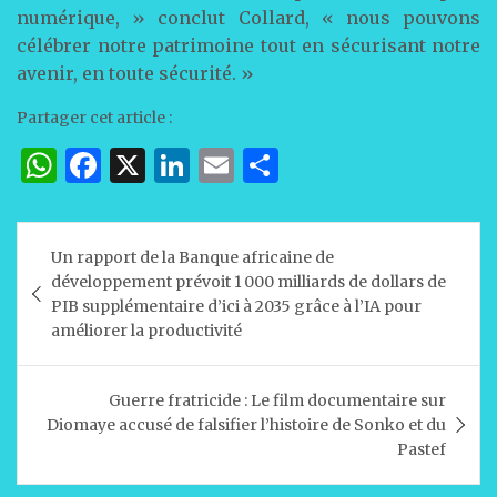
numérique, » conclut Collard, « nous pouvons
célébrer notre patrimoine tout en sécurisant notre
avenir, en toute sécurité. »
Partager cet article :
W
F
X
Li
E
P
h
a
n
m
ar
at
c
k
ai
ta
Navigation
Un rapport de la Banque africaine de
s
e
e
l
g
de
développement prévoit 1 000 milliards de dollars de
A
b
dI
er
l’article
PIB supplémentaire d’ici à 2035 grâce à l’IA pour
améliorer la productivité
p
o
n
p
o
Guerre fratricide : Le film documentaire sur
k
Diomaye accusé de falsifier l’histoire de Sonko et du
Pastef