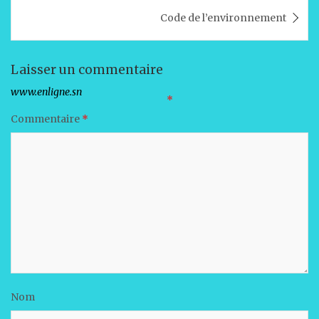
p
o
n
Code de l’environnement
p
o
k
Laisser un commentaire
Votre adresse e-mail ne sera pas publiée.
Les champs obligatoires sont indiqués avec
*
Commentaire
*
Nom