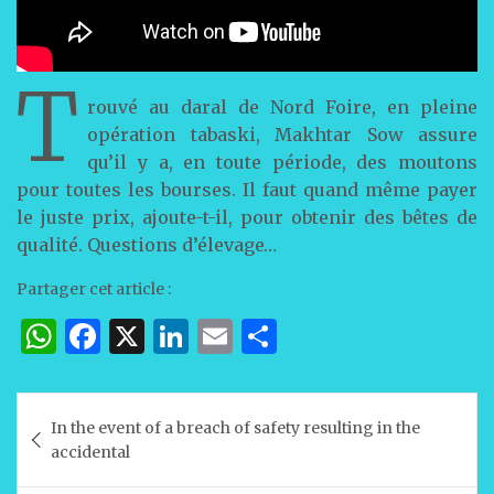
T
rouvé au daral de Nord Foire, en pleine
opération tabaski, Makhtar Sow assure
qu’il y a, en toute période, des moutons
pour toutes les bourses. Il faut quand même payer
le juste prix, ajoute-t-il, pour obtenir des bêtes de
qualité. Questions d’élevage…
Partager cet article :
W
F
X
Li
E
P
h
a
n
m
ar
at
c
k
ai
ta
Navigation
In the event of a breach of safety resulting in the
s
e
e
l
g
de
accidental
A
b
dI
er
l’article