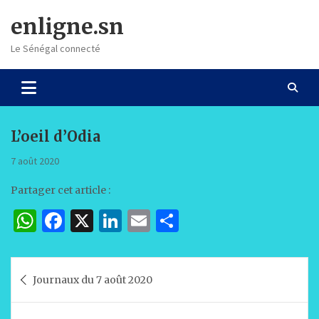
Skip
enligne.sn
to
content
Le Sénégal connecté
L’oeil d’Odia
7 août 2020
Partager cet article :
W
F
X
Li
E
P
h
a
n
m
ar
at
c
k
ai
ta
Navigation
Journaux du 7 août 2020
s
e
e
l
g
de
A
b
dI
er
l’article