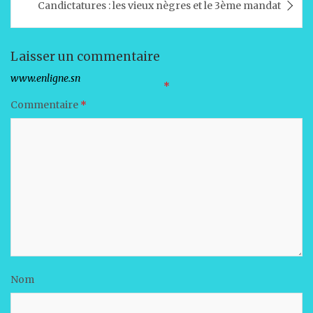
Candictatures : les vieux nègres et le 3ème mandat
p
o
n
p
o
k
Laisser un commentaire
Votre adresse e-mail ne sera pas publiée.
Les champs obligatoires sont indiqués avec
*
Commentaire
*
Nom