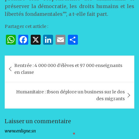
préserver la démocratie, les droits humains et les
libertés fondamentales’’’, a t-elle fait part.
Partager cet article :
W
F
X
Li
E
P
h
a
n
m
ar
at
c
k
ai
ta
Navigation
Rentrée : 4 000 000 d’élèves et 97 000 enseignants
s
e
e
l
g
de
en classe
A
b
dI
er
l’article
p
o
n
Humanitaire : Ibson déplore un business sur le dos
p
o
des migrants
k
Laisser un commentaire
Votre adresse e-mail ne sera pas publiée.
Les champs obligatoires sont indiqués avec
*