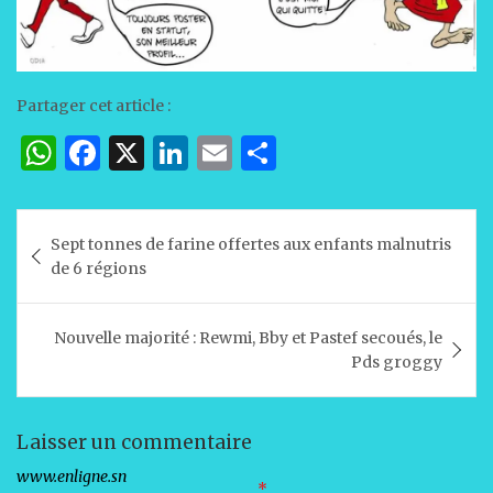
Partager cet article :
W
F
X
Li
E
P
h
a
n
m
ar
at
c
k
ai
ta
Navigation
Sept tonnes de farine offertes aux enfants malnutris
s
e
e
l
g
de
de 6 régions
A
b
dI
er
l’article
p
o
n
Nouvelle majorité : Rewmi, Bby et Pastef secoués, le
p
o
Pds groggy
k
Laisser un commentaire
Votre adresse e-mail ne sera pas publiée.
Les champs obligatoires sont indiqués avec
*