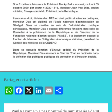
Partager cet article :
W
F
X
Li
E
P
h
a
n
m
ar
at
c
k
ai
ta
Navigation
Paul Kagamé n’a pas nommé de ministre âgé de 19