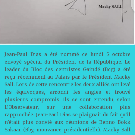
Jean-Paul Dias a été nommé ce lundi 5 octobre
envoyé spécial du Président de la République. Le
leader du Bloc des centristes Gaindé (Bcg) a été
reçu récemment au Palais par le Président Macky
Sall. Lors de cette rencontre les deux alliés ont levé
les équivoques, arrondi les angles et trouvé
plusieurs compromis. Ils se sont entendu, selon
L’Observateur, sur une collaboration plus
rapprochée. Jean-Paul Dias se plaignait du fait qu’il
n’était plus convié aux réunions de Benno Bokk
Yakaar (Bby, mouvance présidentielle). Macky Sall