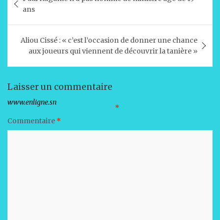
s
e
e
l
g
de
ans
A
b
dI
er
l’article
p
o
n
Aliou Cissé : « c’est l’occasion de donner une chance
p
o
aux joueurs qui viennent de découvrir la tanière »
k
Laisser un commentaire
Votre adresse e-mail ne sera pas publiée.
Les champs obligatoires sont indiqués avec
*
Commentaire
*