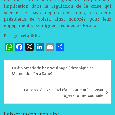
implication dans la régulation de la crise qui
secoue ce pays depuis des mois, ces deux
présidents se voient ainsi honorés pour leur
engagement », soulignent les médias locaux.
Partager cet article :
W
F
X
Li
E
P
h
a
n
m
ar
at
c
k
ai
ta
Navigation
La diplomatie du bon voisinage (Chronique de
s
e
e
l
g
de
Mamoudou Ibra Kane)
A
b
dI
er
l’article
p
o
n
La Force du G5 Sahel n’a pas atteint le niveau
p
o
opérationnel souhaité
k
Laisser un commentaire