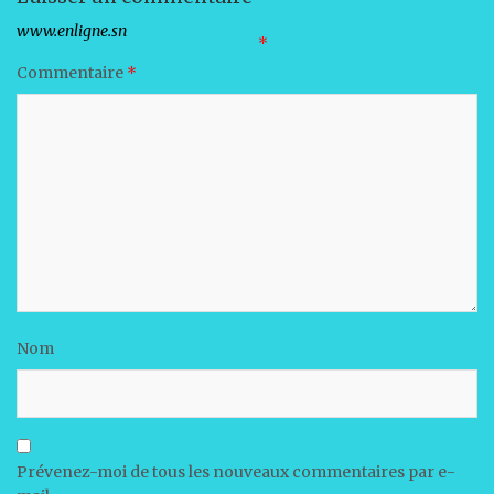
Votre adresse e-mail ne sera pas publiée.
Les champs obligatoires sont indiqués avec
*
Commentaire
*
Nom
Prévenez-moi de tous les nouveaux commentaires par e-