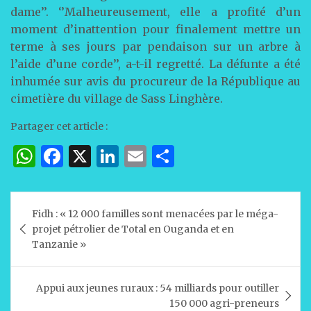
dame’’. ‘’Malheureusement, elle a profité d’un
moment d’inattention pour finalement mettre un
terme à ses jours par pendaison sur un arbre à
l’aide d’une corde’’, a-t-il regretté. La défunte a été
inhumée sur avis du procureur de la République au
cimetière du village de Sass Linghère.
Partager cet article :
W
F
X
Li
E
P
h
a
n
m
ar
at
c
k
ai
ta
Navigation
Fidh : « 12 000 familles sont menacées par le méga-
s
e
e
l
g
de
projet pétrolier de Total en Ouganda et en
A
b
dI
er
l’article
Tanzanie »
p
o
n
p
o
Appui aux jeunes ruraux : 54 milliards pour outiller
150 000 agri-preneurs