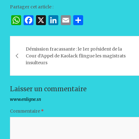
Partager cet article :
W
F
X
Li
E
P
h
a
n
m
ar
at
c
k
ai
ta
Navigation
s
e
e
l
g
Démission fracassante : le 1er président de la
de
Cour d’Appel de Kaolack flingue les magistrats
A
b
dI
er
insulteurs
l’article
p
o
n
p
o
k
Laisser un commentaire
Votre adresse e-mail ne sera pas publiée.
Les champs obligat
Commentaire
*