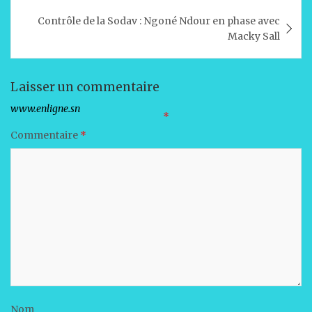
p
o
n
Contrôle de la Sodav : Ngoné Ndour en phase avec
p
o
Macky Sall
k
Laisser un commentaire
Votre adresse e-mail ne sera pas publiée.
Les champs obligatoires sont indiqués avec
*
Commentaire
*
Nom