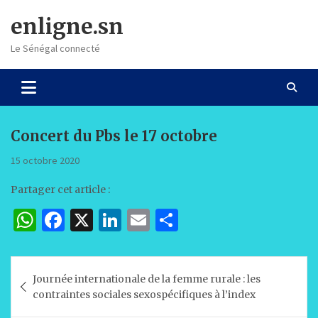
Skip
enligne.sn
to
content
Le Sénégal connecté
Concert du Pbs le 17 octobre
15 octobre 2020
Partager cet article :
W
F
X
Li
E
P
h
a
n
m
ar
at
c
k
ai
ta
Navigation
Journée internationale de la femme rurale : les
s
e
e
l
g
de
contraintes sociales sexospécifiques à l’index
A
b
dI
er
l’article