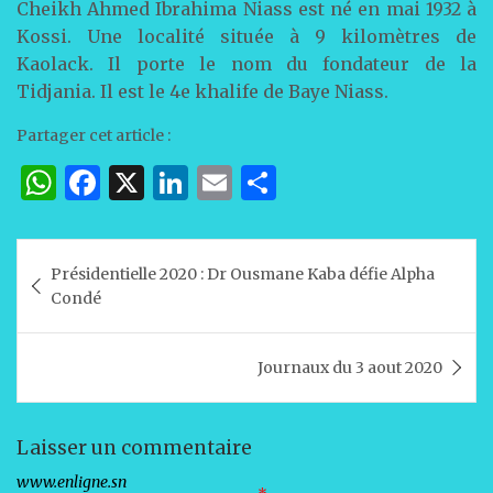
Cheikh Ahmed Ibrahima Niass est né en mai 1932 à
Kossi. Une localité située à 9 kilomètres de
Kaolack. Il porte le nom du fondateur de la
Tidjania. Il est le 4e khalife de Baye Niass.
Partager cet article :
W
F
X
Li
E
P
h
a
n
m
ar
at
c
k
ai
ta
Navigation
Présidentielle 2020 : Dr Ousmane Kaba défie Alpha
s
e
e
l
g
de
Condé
A
b
dI
er
l’article
p
o
n
Journaux du 3 aout 2020
p
o
k
Laisser un commentaire