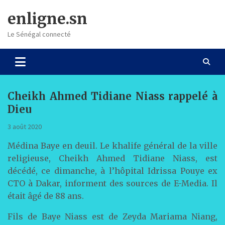
Skip
enligne.sn
to
content
Le Sénégal connecté
Cheikh Ahmed Tidiane Niass rappelé à
Dieu
3 août 2020
Médina Baye en deuil. Le khalife général de la ville
religieuse, Cheikh Ahmed Tidiane Niass, est
décédé, ce dimanche, à l’hôpital Idrissa Pouye ex
CTO à Dakar, informent des sources de E-Media. Il
était âgé de 88 ans.
Fils de Baye Niass est de Zeyda Mariama Niang,