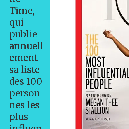
Time,
qui
publie
annuell
ement
sa liste
des 100
person
nes les
plus
influen