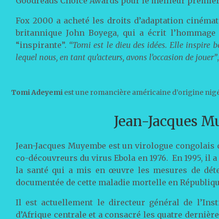
Goodreads Choice Awards pour le meilleur premie
Fox 2000 a acheté les droits d’adaptation cinéma
britannique John Boyega, qui a écrit l’hommage
“inspirante”.
“Tomi est le dieu des idées. Elle inspire
lequel nous, en tant qu’acteurs, avons l’occasion de jouer”
Tomi Adeyemi
est une romancière américaine d’origine nigér
Jean-Jacques 
Jean-Jacques Muyembe est un virologue congolais d
co-découvreurs du virus Ebola en 1976. En 1995, il a
la santé qui a mis en œuvre les mesures de déte
documentée de cette maladie mortelle en Républiq
Il est actuellement le directeur général de l’In
d’Afrique centrale et a consacré les quatre dernière