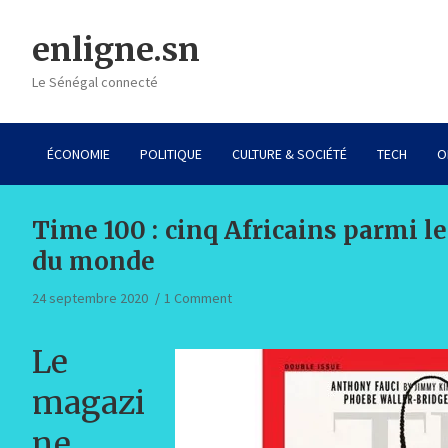
Skip
to
enligne.sn
content
Le Sénégal connecté
ÉCONOMIE
POLITIQUE
CULTURE & SOCIÉTÉ
TECH
O
Time 100 : cinq Africains parmi le
du monde
24 septembre 2020
1 Comment
Le
magazi
ne