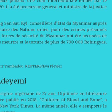
naux pénaux, une cour internationale fondée par le
0, il a été procureur général et ministre de la justice
g San Suu Kyi, conseillère d’État du Myanmar auprès
diciaire des Nations unies, pour des crimes présumés
s forces de sécurité du Myanmar ont été accusées de
le meurtre et la torture de plus de 700 000 Rohingyas,
carr Tambadou. REUTERS/Eva Plevier
Adeyemi
igine nigériane de 27 ans. Diplômée en littérature
vre publié en 2018, “Children of Blood and Bone”, a
u New York Times. La même année, elle a remporté le