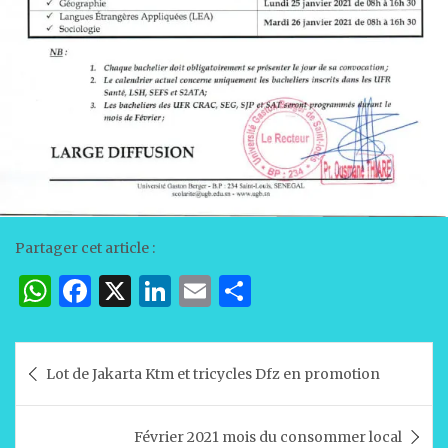
Partager cet article :
W
F
X
Li
E
P
h
a
n
m
ar
at
c
k
ai
ta
Navigation
Lot de Jakarta Ktm et tricycles Dfz en promotion
s
e
e
l
g
de
A
b
dI
er
l’article
Février 2021 mois du consommer local