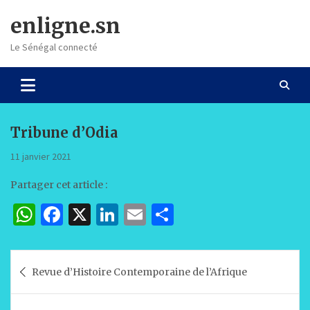
Skip
enligne.sn
to
content
Le Sénégal connecté
Tribune d’Odia
11 janvier 2021
Partager cet article :
W
F
X
Li
E
P
h
a
n
m
ar
at
c
k
ai
ta
Navigation
Revue d’Histoire Contemporaine de l’Afrique
s
e
e
l
g
de
A
b
dI
er
l’article