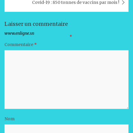
Covid-19 : 850 tonnes de vaccins par mois !
p
o
n
p
o
k
Laisser un commentaire
Votre adresse e-mail ne sera pas publiée.
Les champs obligatoires sont indiqués avec
*
Commentaire
*
Nom