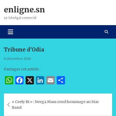
Skip
enligne.sn
to
content
Le Sénégal connecté
Tribune d’Odia
8 décembre 2020
Partager cet article :
W
F
X
Li
E
P
h
a
n
m
ar
at
c
k
ai
ta
Navigation
« Ceely Bi » : Neega Mass rend hommage au Star
s
e
e
l
g
de
Band
A
b
dI
er
l’article