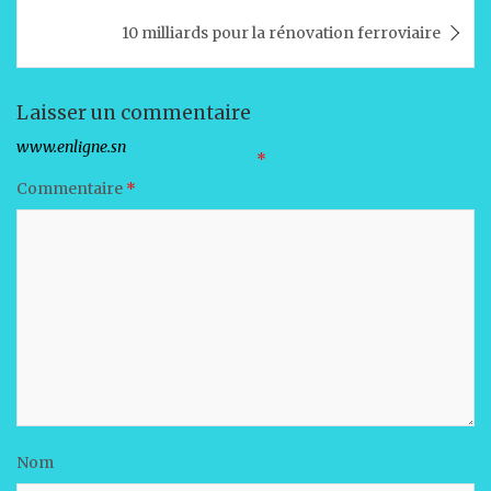
p
o
n
10 milliards pour la rénovation ferroviaire
p
o
k
Laisser un commentaire
Votre adresse e-mail ne sera pas publiée.
Les champs obligatoires sont indiqués avec
*
Commentaire
*
Nom