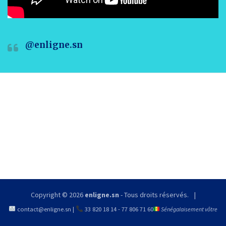
@enligne.sn
Copyright © 2026
enligne.sn
- Tous droits réservés.
contact@enligne.sn
|
33 820 18 14
-
77 806 71 60
Sénégalaisement vôtre