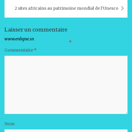
p
o
n
2 sites africains au patrimoine mondial de l’Unesco
p
o
k
Laisser un commentaire
Votre adresse e-mail ne sera pas publiée.
Les champs obligatoires sont indiqués avec
*
Commentaire
*
Nom