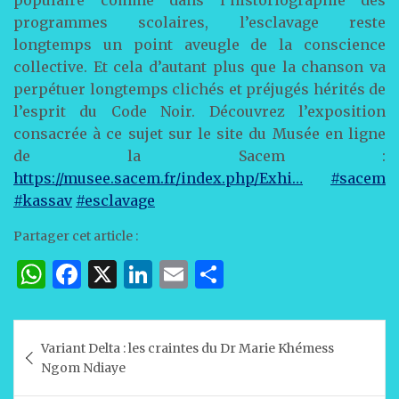
populaire comme dans l’historiographie des
programmes scolaires, l’esclavage reste
longtemps un point aveugle de la conscience
collective. Et cela d’autant plus que la chanson va
perpétuer longtemps clichés et préjugés hérités de
l’esprit du Code Noir. Découvrez l’exposition
consacrée à ce sujet sur le site du Musée en ligne
de la Sacem :
https://musee.sacem.fr/index.php/Exhi…
#sacem
#kassav
#esclavage
Partager cet article :
W
F
X
Li
E
P
h
a
n
m
ar
at
c
k
ai
ta
Navigation
Variant Delta : les craintes du Dr Marie Khémess
s
e
e
l
g
de
Ngom Ndiaye
A
b
dI
er
l’article