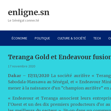
Skip
to
enligne.sn
content
Le Sénégal connecté
ÉCONOMIE
POLITIQUE
CULTURE & SOCIÉTÉ
TECH
O
Teranga Gold et Endeavour fusion
17 novembre 2020
Dakar – 17/11/2020
La société aurifère « Terang
Sabodala-Massawa au Sénégal, et « Endeavour Mini
mener à la naissance d’un ’’champion aurifère’’ en 
« Endeavour et Teranga associent leurs entrepri
l’Ouest et un des dix premiers producteurs d’or a
les meilleurs du secteur », lit-on dans un commun