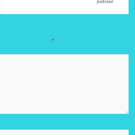
justesse
oires sont indiqués avec
*