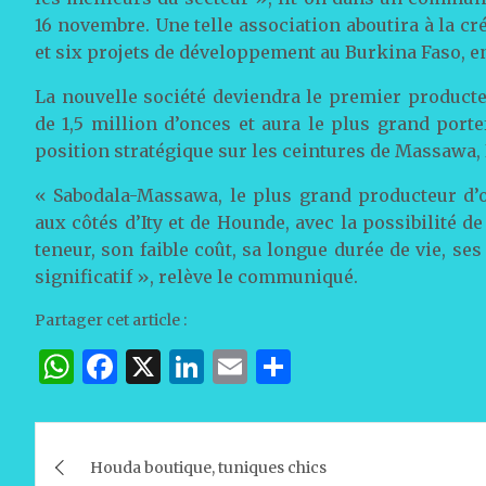
16 novembre. Une telle association aboutira à la c
et six projets de développement au Burkina Faso, en 
La nouvelle société deviendra le premier product
de 1,5 million d’onces et aura le plus grand porte
position stratégique sur les ceintures de Massawa, I
« Sabodala-Massawa, le plus grand producteur d’
aux côtés d’Ity et de Hounde, avec la possibilité d
teneur, son faible coût, sa longue durée de vie, se
significatif », relève le communiqué.
Partager cet article :
W
F
X
Li
E
P
h
a
n
m
ar
at
c
k
ai
ta
Navigation
s
e
e
l
g
Houda boutique, tuniques chics