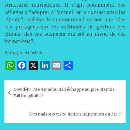
structures touristiques. Il s’agit notamment des
réflexes à ’’adopter à l’accueil et le contact avec les
clients’’, précise le communiqué notant que ’’des
cas pratiques sur les méthodes de gestion des
clients, des cas suspects ont été au menu de ces
formations’’.
Partager cet article :
W
F
X
Li
E
P
h
a
n
m
ar
at
c
k
ai
ta
Navigation
Covid-19 : Me Amadou Sall échappe au pire, Bamba
s
e
e
l
g
de
Fall hospitalisé
A
b
dI
er
l’article
p
o
n
Des maisons en 24 heures imprimées en 3D
p
o