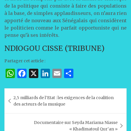
de la politique qui consiste à faire des populations
à la base, de simples applaudisseurs, on n’aura rien
apporté de nouveau aux Sénégalais qui considèrent
le politicien comme le parfait opportuniste qui ne
pense qu’à ses intérêts.
NDIOGOU CISSE (TRIBUNE)
Partager cet article :
W
F
X
Li
E
P
h
a
n
m
ar
at
c
k
ai
ta
Navigation
2,5 milliards de l’Etat : les exigences de la coalition
s
e
e
l
g
de
des acteurs de la musique
A
b
dI
er
l’article
p
o
n
Documentaire sur Seyda Mariama Niasse
p
o
« Khadimatoul Qur’an »