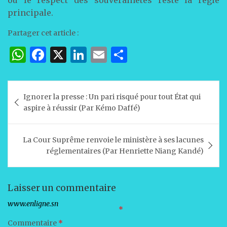
principale.
Partager cet article :
W
F
X
Li
E
P
h
a
n
m
ar
at
c
k
ai
ta
Navigation
Ignorer la presse : Un pari risqué pour tout État qui
s
e
e
l
g
de
aspire à réussir (Par Kémo Daffé)
A
b
dI
er
l’article
p
o
n
La Cour Suprême renvoie le ministère à ses lacunes
p
o
réglementaires (Par Henriette Niang Kandé)
k
Laisser un commentaire
Votre adresse e-mail ne sera pas publiée.
Les champs obligatoires sont indiqués avec
*
Commentaire
*