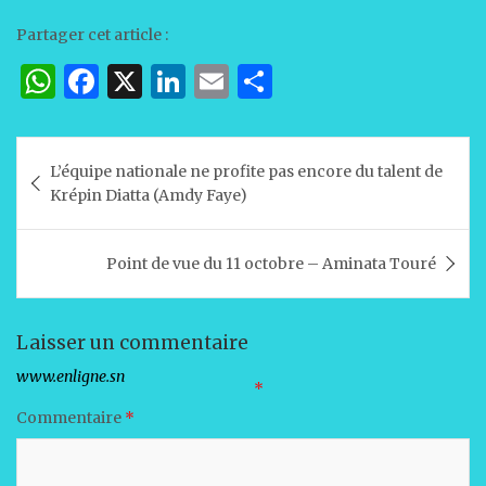
Partager cet article :
W
F
X
Li
E
P
h
a
n
m
ar
at
c
k
ai
ta
Navigation
L’équipe nationale ne profite pas encore du talent de
s
e
e
l
g
de
Krépin Diatta (Amdy Faye)
A
b
dI
er
l’article
p
o
n
Point de vue du 11 octobre – Aminata Touré
p
o
k
Laisser un commentaire
Votre adresse e-mail ne sera pas publiée.
Les champs obligatoires sont indiqués avec
*
Commentaire
*