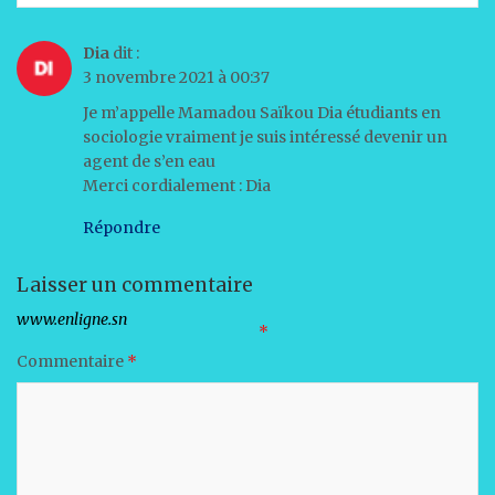
k
Dia
dit :
3 novembre 2021 à 00:37
Je m’appelle Mamadou Saïkou Dia étudiants en
sociologie vraiment je suis intéressé devenir un
agent de s’en eau
Merci cordialement : Dia
Répondre
Laisser un commentaire
Votre adresse e-mail ne sera pas publiée.
Les champs obligatoires sont indiqués avec
*
Commentaire
*