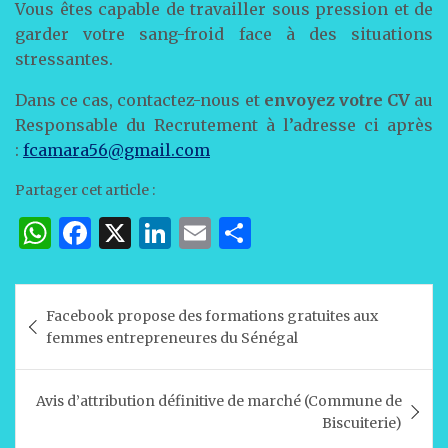
Vous êtes capable de travailler sous pression et de
garder votre sang-froid face à des situations
stressantes.
Dans ce cas, contactez-nous et
envoyez votre CV
au
Responsable du Recrutement à l’adresse ci après
:
fcamara56@gmail.com
Partager cet article :
W
F
X
Li
E
P
h
a
n
m
ar
at
c
k
ai
ta
Navigation
Facebook propose des formations gratuites aux
s
e
e
l
g
de
femmes entrepreneures du Sénégal
A
b
dI
er
l’article
p
o
n
Avis d’attribution définitive de marché (Commune de
p
o
Biscuiterie)