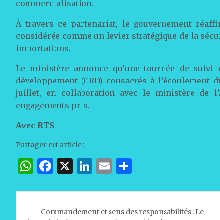
commercialisation.
À travers ce partenariat, le gouvernement réaffi
considérée comme un levier stratégique de la sécuri
importations.
Le ministère annonce qu’une tournée de suivi
développement (CRD) consacrés à l’écoulement du 
juillet, en collaboration avec le ministère de 
engagements pris.
Avec RTS
Partager cet article :
W
F
X
Li
E
P
h
a
n
m
ar
at
c
k
ai
ta
Navigation
s
e
e
l
g
Commandement et sens des responsabilités : Le