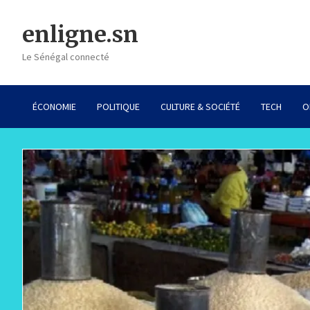
Skip
to
enligne.sn
content
Le Sénégal connecté
ÉCONOMIE
POLITIQUE
CULTURE & SOCIÉTÉ
TECH
O