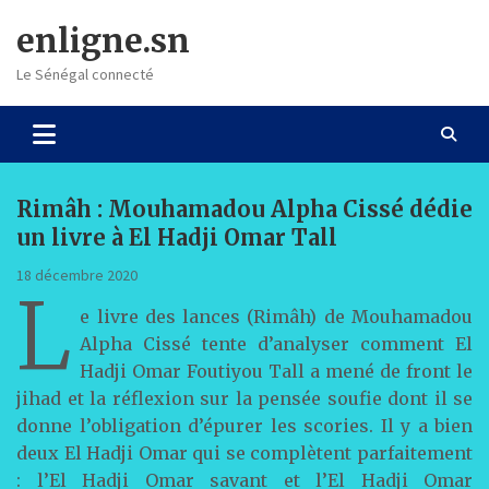
Skip
enligne.sn
to
content
Le Sénégal connecté
Rimâh : Mouhamadou Alpha Cissé dédie
un livre à El Hadji Omar Tall
18 décembre 2020
L
e livre des lances (Rimâh) de Mouhamadou
Alpha Cissé tente d’analyser comment El
Hadji Omar Foutiyou Tall a mené de front le
jihad et la réflexion sur la pensée soufie dont il se
donne l’obligation d’épurer les scories. Il y a bien
deux El Hadji Omar qui se complètent parfaitement
: l’El Hadji Omar savant et l’El Hadji Omar