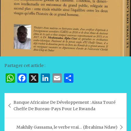
Partager cet article :
W
F
X
Li
E
P
h
a
n
m
ar
at
c
k
ai
ta
Navigation
Banque Africaine De Développement : Aissa Touré
s
e
e
l
g
de
Cheffe De Bureau-Pays Pour Le Rwanda
A
b
dI
er
l’article
p
o
n
Makhily Gassama, le verbe vrai… (Ibrahima Ndaw)