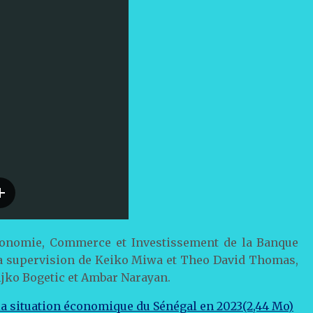
économie, Commerce et Investissement de la Banque
 la supervision de Keiko Miwa et Theo David Thomas,
ljko Bogetic et Ambar Narayan.
la situation économique du Sénégal en 2023(2,44 Mo)