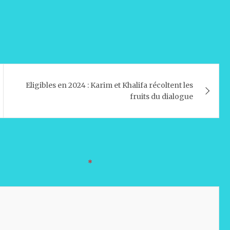
Eligibles en 2024 : Karim et Khalifa récoltent les
fruits du dialogue
oires sont indiqués avec
*