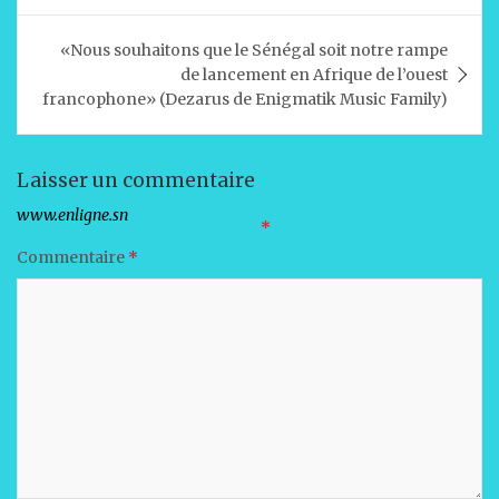
A
b
dI
er
l’article
«Nous souhaitons que le Sénégal soit notre rampe
p
o
n
de lancement en Afrique de l’ouest
p
o
francophone» (Dezarus de Enigmatik Music Family)
k
Laisser un commentaire
Votre adresse e-mail ne sera pas publiée.
Les champs obligatoires sont indiqués avec
*
Commentaire
*