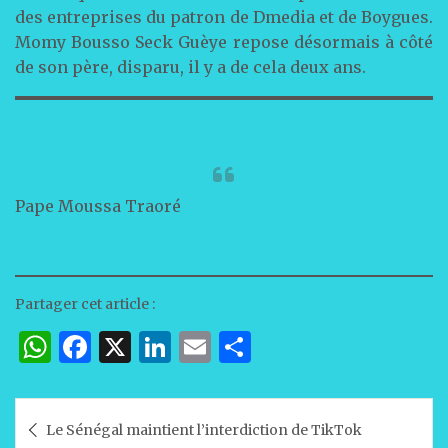
des entreprises du patron de Dmedia et de Boygues.
Momy Bousso Seck Guèye repose désormais à côté
de son père, disparu, il y a de cela deux ans.
Pape Moussa Traoré
Partager cet article :
W
F
X
Li
E
P
h
a
n
m
ar
at
c
k
ai
ta
Navigation
Le Sénégal maintient l’interdiction de TikTok
s
e
e
l
g
de