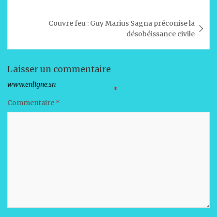
A
b
dI
er
l’article
p
o
n
Couvre feu : Guy Marius Sagna préconise la
p
o
désobéissance civile
k
Laisser un commentaire
Votre adresse e-mail ne sera pas publiée.
Les champs obligatoires sont indiqués avec
*
Commentaire
*