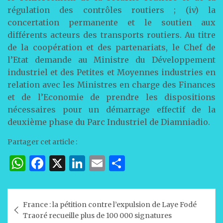
régulation des contrôles routiers ; (iv) la
concertation permanente et le soutien aux
différents acteurs des transports routiers. Au titre
de la coopération et des partenariats, le Chef de
l’Etat demande au Ministre du Développement
industriel et des Petites et Moyennes industries en
relation avec les Ministres en charge des Finances
et de l’Economie de prendre les dispositions
nécessaires pour un démarrage effectif de la
deuxième phase du Parc Industriel de Diamniadio.
Partager cet article :
W
F
X
Li
E
P
h
a
n
m
ar
at
c
k
ai
ta
Navigation
France : la pétition contre l’expulsion de Laye Fodé
s
e
e
l
g
de
Traoré recueille plus de 100 000 signatures