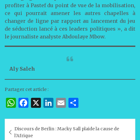
profiter à Pastef du point de vue de la mobilisation,
ce qui pourrait amener les autres chapelles à
changer de ligne par rapport au lancement du jeu
de séduction lancé à ces leaders politiques », a dit
le journaliste analyste Abdoulaye Mbow.
Aly Saleh
Partager cet article :
W
F
X
Li
E
P
h
a
n
m
ar
at
c
k
ai
ta
Navigation
Discours de Berlin : Macky Sall plaide la cause de
s
e
e
l
g
de
l’Afrique