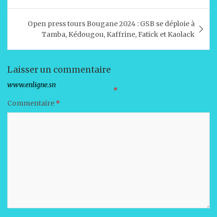
A
b
dI
er
l’article
p
o
n
Open press tours Bougane 2024 : GSB se déploie à
p
o
Tamba, Kédougou, Kaffrine, Fatick et Kaolack
k
Laisser un commentaire
Votre adresse e-mail ne sera pas publiée.
Les champs obligatoires sont indiqués avec
*
Commentaire
*