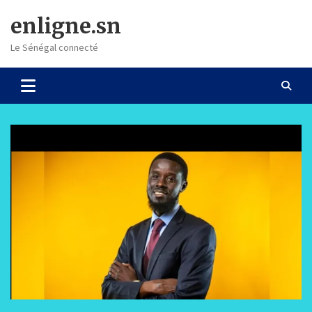
Skip
enligne.sn
to
content
Le Sénégal connecté