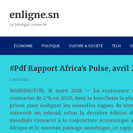
Skip
to
enligne.sn
content
Le Sénégal connecté
ÉCONOMIE
POLITIQUE
CULTURE & SOCIÉTÉ
TECH
O
#Pdf Rapport Africa’s Pulse, avri
1 avril 2021
WASHINGTON, 31 mars 2021 — La croissance é
contracter de 2 % en 2020, dans la fourchette la pl
prises pour endiguer les nouvelles vagues du viru
entrevoir un rebond, selon la dernière édition d
mondiale consacré à la conjoncture économique afri
Afrique et le nouveau paysage numérique, ce rapp