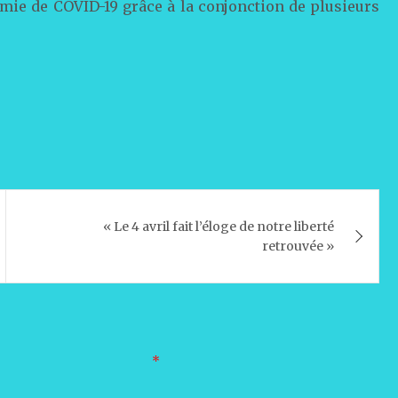
mie de COVID-19 grâce à la conjonction de plusieurs
« Le 4 avril fait l’éloge de notre liberté
retrouvée »
oires sont indiqués avec
*