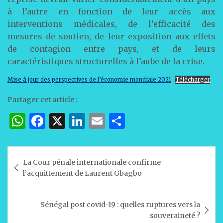
à l’autre en fonction de leur accès aux
interventions médicales, de l’efficacité des
mesures de soutien, de leur exposition aux effets
de contagion entre pays, et de leurs
caractéristiques structurelles à l’aube de la crise.
Mise à jour des perspectives de l’économie mondiale 2021
Télécharger
Partager cet article :
W
F
X
Li
E
P
h
a
n
m
ar
at
c
k
ai
ta
Navigation
La Cour pénale internationale confirme
s
e
e
l
g
de
l’acquittement de Laurent Gbagbo
A
b
dI
er
l’article
p
o
n
Sénégal post covid-19 : quelles ruptures vers la
p
o
souveraineté ?