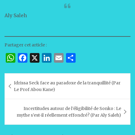
Aly Saleh
Partager cet article :
W
F
X
Li
E
P
h
a
n
m
ar
at
c
k
ai
ta
Navigation
Idrissa Seck face au paradoxe de la tranquillité (Par
s
e
e
l
g
de
Le Prof Abou Kane)
A
b
dI
er
l’article
p
o
n
Incertitudes autour de l’éligibilité de Sonko : Le
p
o
mythe s’est-il réellement effondré? (Par Aly Saleh)
k