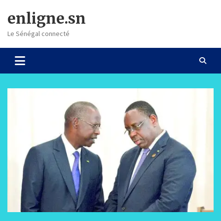
Skip
enligne.sn
to
content
Le Sénégal connecté