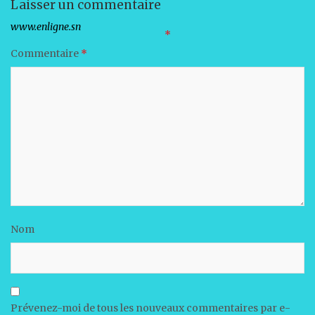
Laisser un commentaire
Votre adresse e-mail ne sera pas publiée.
Les champs obligatoires sont indiqués avec
*
Commentaire
*
Nom
Prévenez-moi de tous les nouveaux commentaires par e-