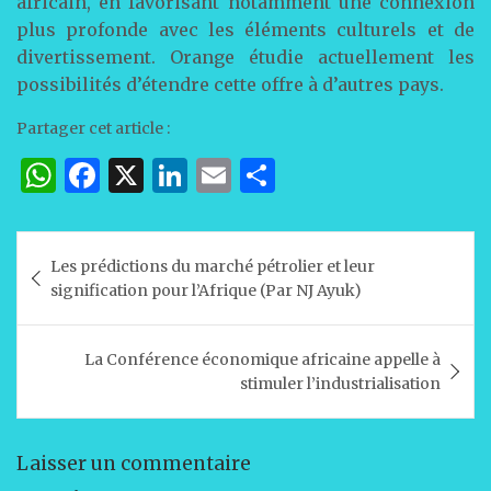
africain, en favorisant notamment une connexion
plus profonde avec les éléments culturels et de
divertissement. Orange étudie actuellement les
possibilités d’étendre cette offre à d’autres pays.
Partager cet article :
W
F
X
Li
E
P
h
a
n
m
ar
at
c
k
ai
ta
Navigation
Les prédictions du marché pétrolier et leur
s
e
e
l
g
de
signification pour l’Afrique (Par NJ Ayuk)
A
b
dI
er
l’article
p
o
n
La Conférence économique africaine appelle à
p
o
stimuler l’industrialisation
k
Laisser un commentaire