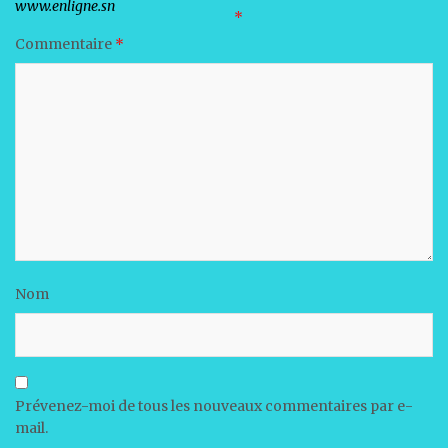
Votre adresse e-mail ne sera pas publiée.
Les champs obligatoires sont indiqués avec
*
Commentaire
*
Nom
Prévenez-moi de tous les nouveaux commentaires par e-
mail.