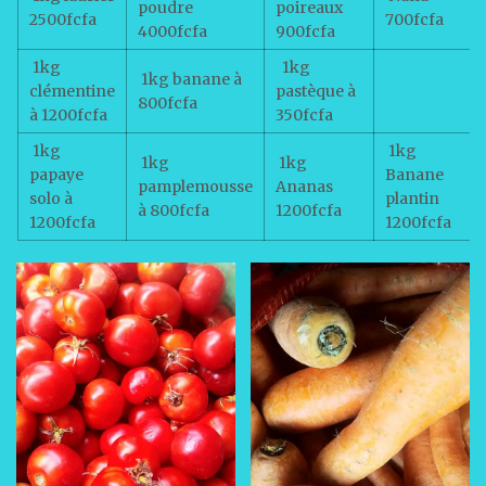
poudre
poireaux
2500fcfa
700fcfa
4000fcfa
900fcfa
1kg
1kg
1kg banane à
clémentine
pastèque à
800fcfa
à 1200fcfa
350fcfa
1kg
1kg
1kg
1kg
papaye
Banane
pamplemousse
Ananas
solo à
plantin
à 800fcfa
1200fcfa
1200fcfa
1200fcfa