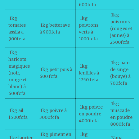
600fcfa
1kg
1kg
1kg
poivrons
tomates
1kg betterave
poivrons
(rouges et
assila a
à 900fcfa
verts à
jaunes) à
900fcfa
1000fcfa
2500fcfa
1kg
haricots
1kg pain
magiques
1kg
1kg petit pois à
de singe
(noir,
lentilles à
600 fcfa
(bouye) à
rouge et
1250 fcfa
700fcfa
blanc) à
600fcfa
1kg
1kg poivre
1kg ail
1kg poivre à
muscade
en poudre
1500fcfa
3000fcfa
en poudre
4000fcfa
8000fcfa
1kg piment en
1kg
1kg laurier
Nana