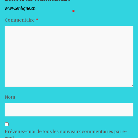
k
Votre adresse e-mail ne sera pas publiée.
Les champs obligatoires sont indiqués avec
*
Commentaire
*
Nom
Prévenez-moi de tous les nouveaux commentaires par e-