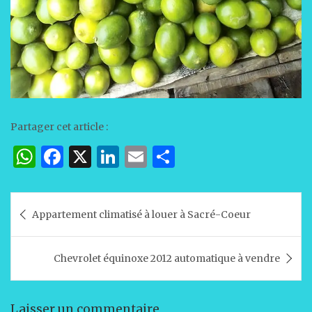
Partager cet article :
W
F
X
Li
E
P
h
a
n
m
ar
at
c
k
ai
ta
Navigation
Appartement climatisé à louer à Sacré-Coeur
s
e
e
l
g
de
A
b
dI
er
l’article
Chevrolet équinoxe 2012 automatique à vendre
p
o
n
p
o
Laisser un commentaire