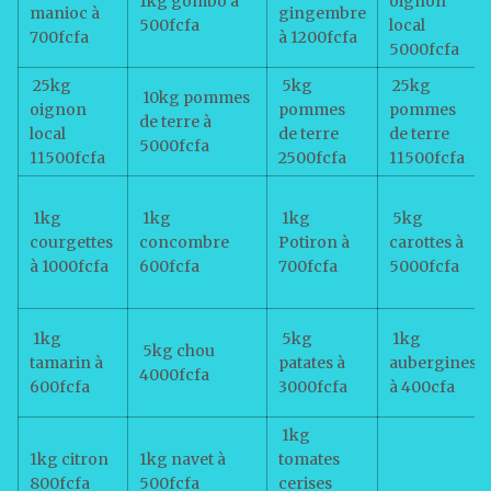
1kg gombo à
oignon
manioc à
gingembre
500fcfa
local
700fcfa
à 1200fcfa
5000fcfa
25kg
5kg
25kg
10kg pommes
oignon
pommes
pommes
de terre à
local
de terre
de terre
5000fcfa
11500fcfa
2500fcfa
11500fcfa
1kg
1kg
1kg
5kg
courgettes
concombre
Potiron à
carottes à
à 1000fcfa
600fcfa
700fcfa
5000fcfa
1kg
5kg
1kg
5kg chou
tamarin à
patates à
aubergines
4000fcfa
600fcfa
3000fcfa
à 400cfa
1kg
1kg citron
1kg navet à
tomates
800fcfa
500fcfa
cerises