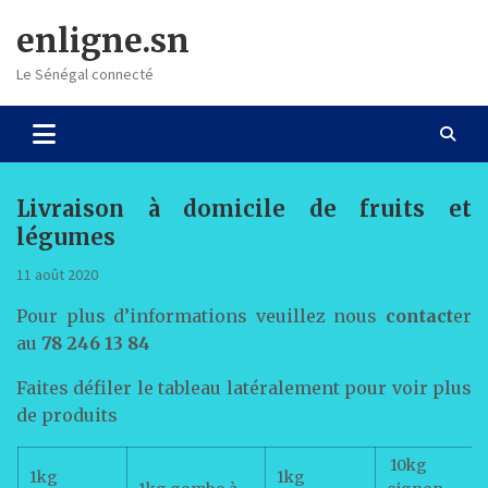
Skip
enligne.sn
to
content
Le Sénégal connecté
Livraison à domicile de fruits et
légumes
11 août 2020
Pour plus d’informations veuillez nous
contact
er
au
78 246 13 84
Faites défiler le tableau latéralement pour voir plus
de produits
10kg
1kg
1kg