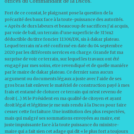
offices du Commandant de la Dscos.
Fort de ce constat, le plaignant pose la question de la
précarité des baux face à la toute-puissance des autorités.
« Après de durs labeurs et beaucoup de sacrifices j’ai acquis,
par voie de bail, un terrain d’une superficie de 315m2
déductible du titre foncier 11306/DK, sis à dakar plateau.
Lequel terrain m’a eté confirmé en date du 04 septembre
2020 par les différents services en charge. Grande fut ma
surprise de voir ce terrain, sur lequel les travaux ont été
engagé par mes soins, etre revendiqué et de quelle maniére
par le maire de dakar plateau. Ce dernier sans aucun
argument ou documents légaux a juste avec l’aide de ses
gros bras fait enlever le matériel de construction payé à mes
frais et entamé de cloturer ce terrain qui m’est revenu de
droit (…) M le Président en ma qualité de citoyen et ayant
droit légal et légitime je me suis rendu à la Dscos pour faire
cesser cette forfaiture. Une institution des plus respectées,
mais qui malgré ses sommations envoyées au maire, est
juste impuissante face à la toute puissance du ministre-
maire qui a fait sien cet adage qui dit « le plus fort a toujours