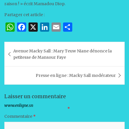
raison ! » écrit Mamadou Diop.
Partager cet article :
W
F
X
Li
E
P
h
a
n
m
ar
at
c
k
ai
ta
Navigation
Avenue Macky Sall : Mary Teuw Niane dénonce la
s
e
e
l
g
de
petitesse de Mansour Faye
A
b
dI
er
l’article
p
o
n
Presse en ligne : Macky Sall modérateur
p
o
k
Laisser un commentaire
Votre adresse e-mail ne sera pas publiée.
Les champs obligatoires sont indiqués avec
*
Commentaire
*