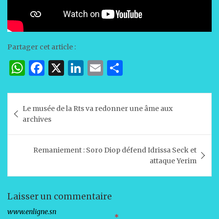
Partager cet article :
W
F
X
Li
E
P
h
a
n
m
ar
at
c
k
ai
ta
Navigation
Le musée de la Rts va redonner une âme aux
s
e
e
l
g
de
archives
A
b
dI
er
l’article
p
o
n
Remaniement : Soro Diop défend Idrissa Seck et
p
o
attaque Yerim
k
Laisser un commentaire
Votre adresse e-mail ne sera pas publiée.
Les champs obligatoires sont indiqués avec
*