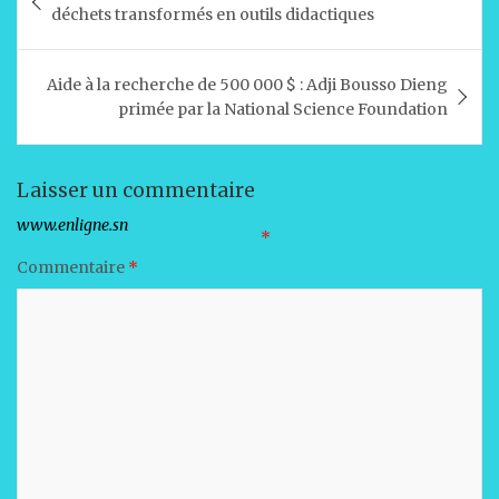
s
e
e
l
g
de
déchets transformés en outils didactiques
A
b
dI
er
l’article
p
o
n
Aide à la recherche de 500 000 $ : Adji Bousso Dieng
p
o
primée par la National Science Foundation
k
Laisser un commentaire
Votre adresse e-mail ne sera pas publiée.
Les champs obligatoires sont indiqués avec
*
Commentaire
*