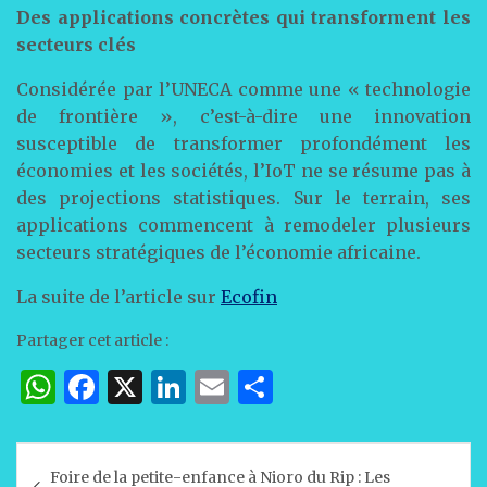
Des applications concrètes qui transforment les
secteurs clés
Considérée par l’UNECA comme une « technologie
de frontière », c’est-à-dire une innovation
susceptible de transformer profondément les
économies et les sociétés, l’IoT ne se résume pas à
des projections statistiques. Sur le terrain, ses
applications commencent à remodeler plusieurs
secteurs stratégiques de l’économie africaine.
La suite de l’article sur
Ecofin
Partager cet article :
W
F
X
Li
E
P
h
a
n
m
ar
at
c
k
ai
ta
Navigation
Foire de la petite-enfance à Nioro du Rip : Les