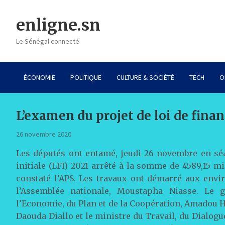
Skip
to
enligne.sn
content
Le Sénégal connecté
ÉCONOMIE
POLITIQUE
CULTURE & SOCIÉTÉ
TECH
O
L’examen du projet de loi de finan
26 novembre 2020
Les députés ont entamé, jeudi 26 novembre en séa
initiale (LFI) 2021 arrêté à la somme de 4589,15 m
constaté l’APS. Les travaux ont démarré aux envi
l’Assemblée nationale, Moustapha Niasse. Le 
l’Economie, du Plan et de la Coopération, Amadou H
Daouda Diallo et le ministre du Travail, du Dialogu