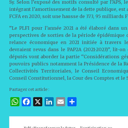
Sy. Selon l’exposé des motifs consulté par l’APS, le
intégrant l’amortissement de la dette publique, est 
FCFA en 2020, soit une hausse de 373, 95 milliards F
’’Le PLFI pour l’année 2021 a été élaboré dans u
perspectives de sorties de la période épidémique de
relance économique en 2021 initiée à travers
devraient revus dans le PAP2A (2021-2023)’’, lit-o
députés vont aborder la partie ‘’Considérations géné
pouvoirs publics notamment la Présidence de la Ré
Collectivités Territoriales, le Conseil Economi
Conseil Constitutionnel, la Cour des Comptes et le
Partager cet article :
W
F
X
Li
E
P
h
a
n
m
ar
at
c
k
ai
ta
Navigation