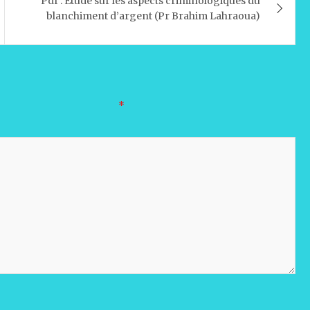
Pdf : Etude sur les aspects criminologiques du
blanchiment d’argent (Pr Brahim Lahraoua)
oires sont indiqués avec
*