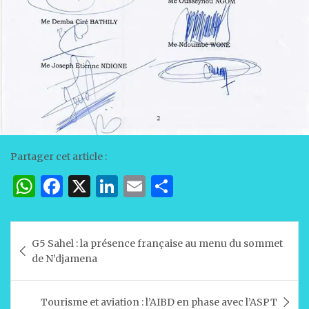
Partager cet article :
W
F
X
Li
E
P
h
a
n
m
ar
at
c
k
ai
ta
Navigation
G5 Sahel : la présence française au menu du sommet
s
e
e
l
g
de
de N’djamena
A
b
dI
er
l’article
p
o
n
Tourisme et aviation : l’AIBD en phase avec l’ASPT