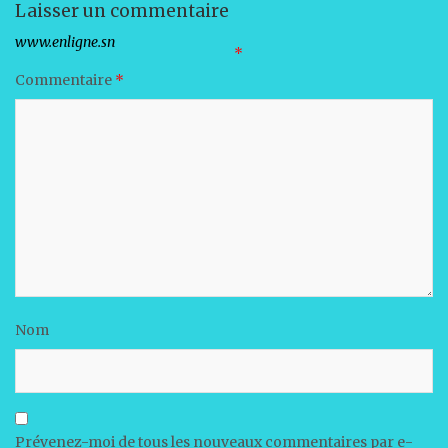
Laisser un commentaire
Votre adresse e-mail ne sera pas publiée.
Les champs obligatoires sont indiqués avec
*
Commentaire
*
Nom
Prévenez-moi de tous les nouveaux commentaires par e-