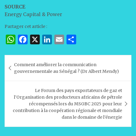
SOURCE
Energy Capital & Power
Partager cet article :
W
F
X
Li
E
P
h
a
n
m
ar
at
c
k
ai
ta
Navigation
Comment améliorer la communication
s
e
e
l
g
de
gouvernementale au Sénégal ? (Dr Albert Mendy)
A
b
dI
er
l’article
p
o
n
Le Forum des pays exportateurs de gaz et
p
o
l’Organisation des producteurs africains de pétrole
récompensés lors du MSGBC 2025 pour leur
k
contribution à la coopération régionale et mondiale
dans le domaine de l’énergie