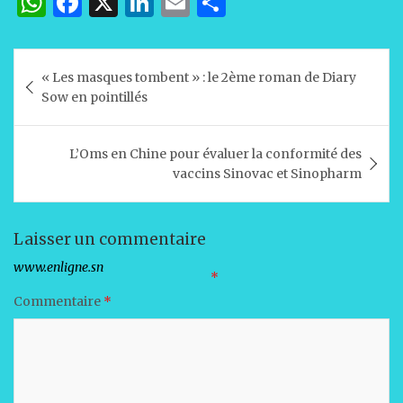
W
F
X
Li
E
P
h
a
n
m
ar
at
c
k
ai
ta
Navigation
« Les masques tombent » : le 2ème roman de Diary
s
e
e
l
g
de
Sow en pointillés
A
b
dI
er
l’article
p
o
n
L’Oms en Chine pour évaluer la conformité des
p
o
vaccins Sinovac et Sinopharm
k
Laisser un commentaire
Votre adresse e-mail ne sera pas publiée.
Les champs obligatoires sont indiqués avec
*
Commentaire
*