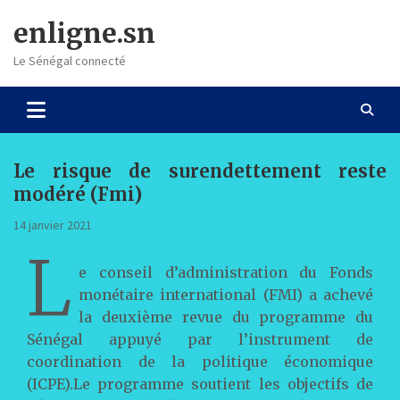
Skip
enligne.sn
to
content
Le Sénégal connecté
Le risque de surendettement reste
modéré (Fmi)
14 janvier 2021
L
e conseil d’administration du Fonds
monétaire international (FMI) a achevé
la deuxième revue du programme du
Sénégal appuyé par l’instrument de
coordination de la politique économique
(ICPE)
.
Le programme soutient les objectifs de